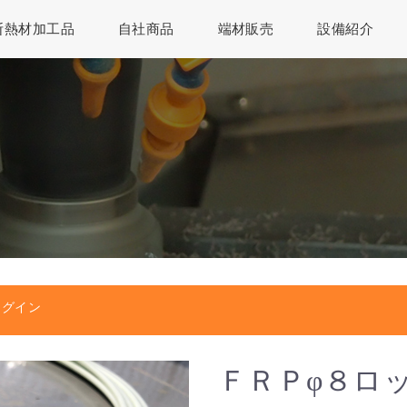
断熱材加工品
自社商品
端材販売
設備紹介
ログイン
ＦＲＰφ８ロ