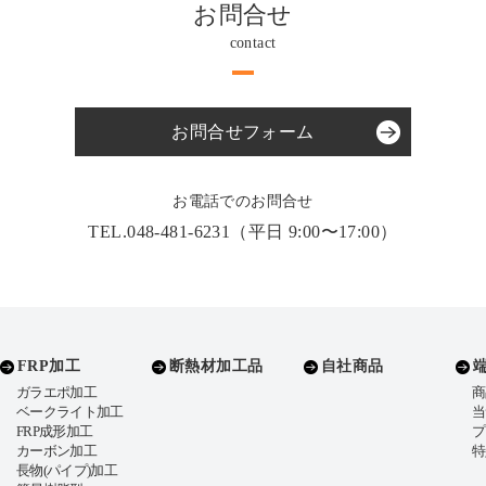
お問合せ
contact
お問合せフォーム
お電話でのお問合せ
TEL.048-481-6231（平日 9:00〜17:00）
FRP加工
断熱材加工品
自社商品
ガラエポ加工
商
ベークライト加工
当
FRP成形加工
プ
カーボン加工
特
長物(パイプ)加工