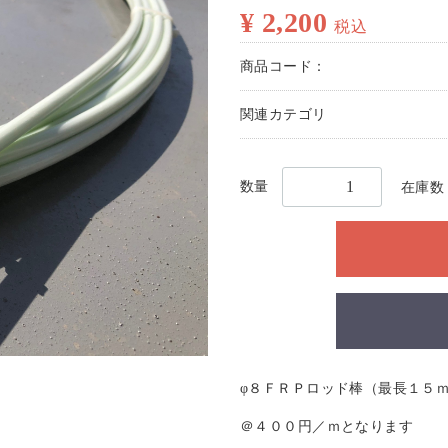
¥ 2,200
税込
商品コード：
関連カテゴリ
数量
在庫数：
φ８ＦＲＰロッド棒（最長１５
＠４００円／ｍとなります