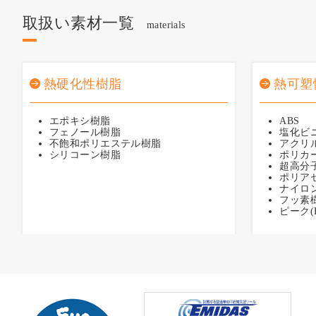
取扱い素材一覧
materials
熱硬化性樹脂
熱可塑
エポキシ樹脂
ABS
フェノール樹脂
塩化ビニ
不飽和ポリエステル樹脂
アクリル
シリコーン樹脂
ポリカー
超高分子
ポリアセ
ナイロン6
フッ素樹
ピーク(P