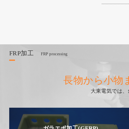
FRP加工
FRP processing
長物から小物
大東電気では、
ガラエポ加工(GFRP)