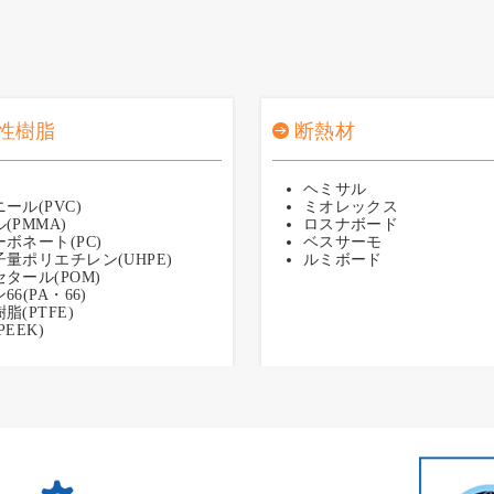
性樹脂
断熱材
ヘミサル
ール(PVC)
ミオレックス
(PMMA)
ロスナボード
ボネート(PC)
ベスサーモ
量ポリエチレン(UHPE)
ルミボード
タール(POM)
6(PA・66)
脂(PTFE)
EEK)